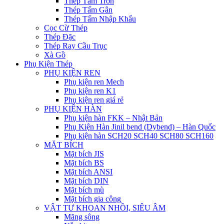
Thép Tấm Trơn
Thép Tấm Gân
Thép Tấm Nhập Khẩu
Cọc Cừ Thép
Thép Đặc
Thép Ray Cầu Trục
Xà Gồ
Phụ Kiện Thép
PHỤ KIỆN REN
Phụ kiện ren Mech
Phụ kiện ren K1
Phụ kiện ren giá rẻ
PHỤ KIỆN HÀN
Phụ kiện hàn FKK – Nhật Bản
Phụ Kiện Hàn Jinil bend (Dybend) – Hàn Quốc
Phụ kiện hàn SCH20 SCH40 SCH80 SCH160
MẶT BÍCH
Mặt bích JIS
Mặt bích BS
Mặt bích ANSI
Mặt bích DIN
Mặt bích mù
Mặt bích gia công
VẬT TƯ KHOAN NHỒI, SIÊU ÂM
Măng sông