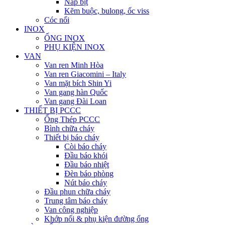
Nắp bịt
Kẽm buộc, bulong, ốc viss
Cóc nối
INOX
ỐNG INOX
PHỤ KIỆN INOX
VAN
Van ren Minh Hòa
Van ren Giacomini – Italy
Van mặt bích Shin Yi
Van gang hàn Quốc
Van gang Đài Loan
THIẾT BỊ PCCC
Ống Thép PCCC
Bình chữa cháy
Thiết bị báo cháy
Còi báo cháy
Đầu báo khói
Đầu báo nhiệt
Đèn báo phòng
Nút báo cháy
Đầu phun chữa cháy
Trung tâm báo cháy
Van công nghiệp
Khớp nối & phụ kiện đường ống