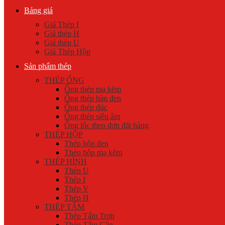
Bảng giá
Giá Thép I
Giá thép H
Giá thép U
Giá Thép Hộp
Sản phẩm thép
THÉP ỐNG
Ống thép mạ kẽm
Ống thép hàn đen
Ống thép đúc
Ống thép siêu âm
Ống lốc theo đơn đặt hàng
THÉP HỘP
Thép hộp đen
Thép hộp mạ kẽm
THÉP HÌNH
Thép U
Thép I
Thép V
Thép H
THÉP TẤM
Thép Tấm Trơn
Thép Tấm Gân