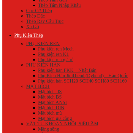
Thép Tấm Nhập Khẩu
Cọc Cừ Thép
Thép Đặc
Thép Ray Cầu Trục
Xà Gồ
Phụ Kiện Thép
PHỤ KIỆN REN
Phụ kiện ren Mech
Phụ kiện ren K1
Phụ kiện ren giá rẻ
PHỤ KIỆN HÀN
Phụ kiện hàn FKK – Nhật Bản
Phụ Kiện Hàn Jinil bend (Dybend) – Hàn Quốc
Phụ kiện hàn SCH20 SCH40 SCH80 SCH160
MẶT BÍCH
Mặt bích JIS
Mặt bích BS
Mặt bích ANSI
Mặt bích DIN
Mặt bích mù
Mặt bích gia công
VẬT TƯ KHOAN NHỒI, SIÊU ÂM
Măng sông