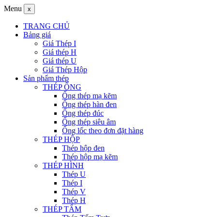
Menu
x
TRANG CHỦ
Bảng giá
Giá Thép I
Giá thép H
Giá thép U
Giá Thép Hộp
Sản phẩm thép
THÉP ỐNG
Ống thép mạ kẽm
Ống thép hàn đen
Ống thép đúc
Ống thép siêu âm
Ống lốc theo đơn đặt hàng
THÉP HỘP
Thép hộp đen
Thép hộp mạ kẽm
THÉP HÌNH
Thép U
Thép I
Thép V
Thép H
THÉP TẤM