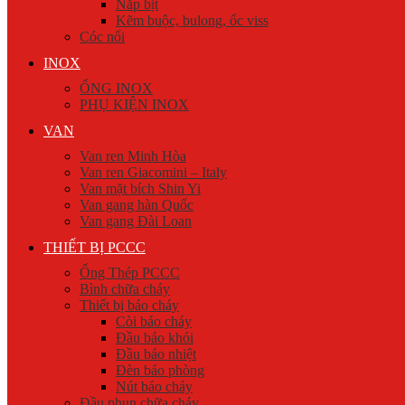
Nắp bịt
Kẽm buộc, bulong, ốc viss
Cóc nối
INOX
ỐNG INOX
PHỤ KIỆN INOX
VAN
Van ren Minh Hòa
Van ren Giacomini – Italy
Van mặt bích Shin Yi
Van gang hàn Quốc
Van gang Đài Loan
THIẾT BỊ PCCC
Ống Thép PCCC
Bình chữa cháy
Thiết bị báo cháy
Còi báo cháy
Đầu báo khói
Đầu báo nhiệt
Đèn báo phòng
Nút báo cháy
Đầu phun chữa cháy